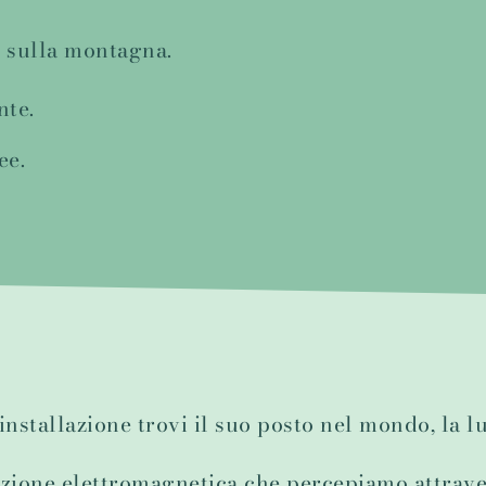
o sulla montagna.
nte.
ee.
nstallazione trovi il suo posto nel mondo, la lu
iazione elettromagnetica che percepiamo attrave