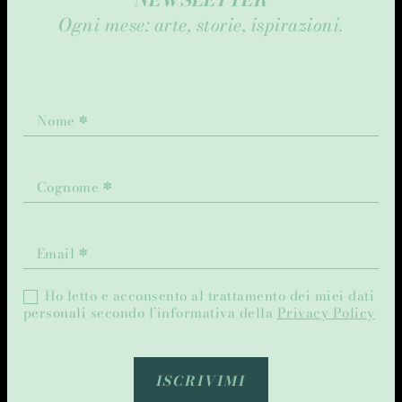
Ogni mese: arte, storie, ispirazioni.
NSQ
–
Nome
*
newsletter
IT
Cognome
*
Email
*
Ho letto e acconsento al trattamento dei miei dati
personali secondo l’informativa della
Privacy Policy
ISCRIVIMI