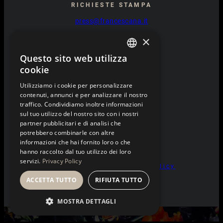
RICHIESTE STAMPA
press@francescana.it
×
LAVORA CON NOI
Questo sito web utilizza
ENGLISH
cookie
clicca qui
ITALIAN
Utilizziamo i cookie per personalizzare
contenuti, annunci e per analizzare il nostro
traffico. Condividiamo inoltre informazioni
sul tuo utilizzo del nostro sito con i nostri
Instagram
Facebook
TikTok
LinkedIn
partner pubblicitari e di analisi che
potrebbero combinarle con altre
informazioni che hai fornito loro o che
hanno raccolto dal tuo utilizzo dei loro
servizi.
Privacy Policy
Privacy Policy
|
Cookie Policy
ACCETTA TUTTO
RIFIUTA TUTTO
MOSTRA DETTAGLI