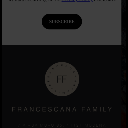
SUBSCRIBE
VIA RUA MURO 86, 41121 MODENA