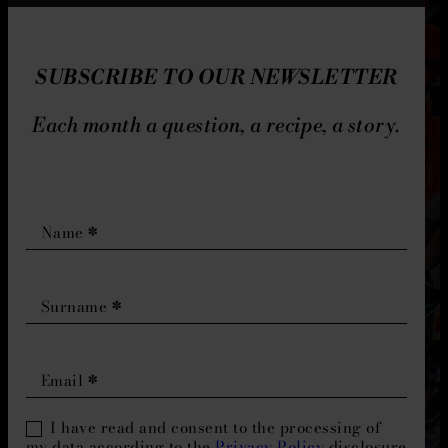
SUBSCRIBE TO OUR NEWSLETTER
Each month a question, a recipe, a story.
NSQ
–
Name
*
newsletter
EN
Surname
*
Email
*
I have read and consent to the processing of
my data according to the
Privacy Policy
disclosure