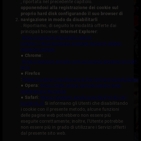
, riportata nel precedente capitolo.
opponendosi alla registrazione dei cookie sul
proprio hard disk configurando il suo browser di
navigazione in modo da disabilitarli
. Riportiamo, di seguito le modalità offerte dai
principali browser:
Internet Explorer
:
https://support.microsoft.com/it-
it/help/17442/windows-internet-explorer-delete-
manage-cookies
●
Chrome
:
https://support.google.com/accounts/answer/61416?
hl=it
●
Firefox
:
https://support.mozilla.org/it/kb/Attivare%20e%20disa
●
Opera
:
https://help.opera.com/en/latest/web-
preferences/#cookies
●
Safari
:
https://support.apple.com/kb/PH19214?
locale=it_IT
Si informano gli Utenti che disabilitando
i cookie con il presente metodo, alcune funzioni
delle pagine web potrebbero non essere più
eseguite correttamente; inoltre, l’Utente potrebbe
non essere più in grado di utilizzare i Servizi offerti
dal presente sito web.