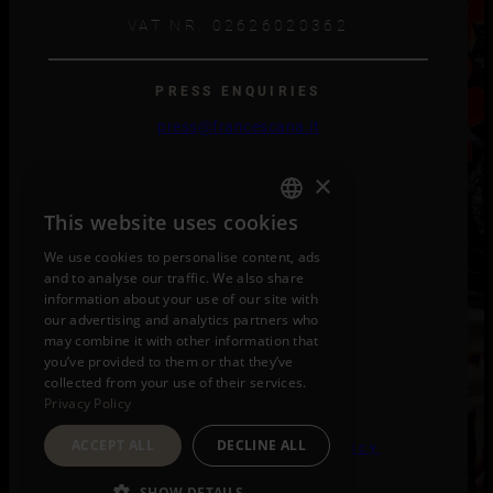
VAT NR. 02626020362
PRESS ENQUIRIES
press@francescana.it
×
CAREERS
This website uses cookies
ENGLISH
click here
We use cookies to personalise content, ads
ITALIAN
and to analyse our traffic. We also share
information about your use of our site with
our advertising and analytics partners who
Instagram
Facebook
TikTok
LinkedIn
may combine it with other information that
you’ve provided to them or that they’ve
collected from your use of their services.
Privacy Policy
ACCEPT ALL
DECLINE ALL
Privacy Policy
|
Cookie Policy
SHOW DETAILS