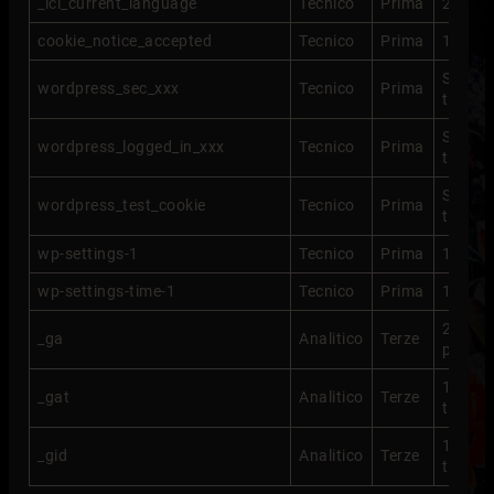
_icl_current_language
Tecnico
Prima
2 giorn
cookie_notice_accepted
Tecnico
Prima
1 mese
Sessio
wordpress_sec_xxx
Tecnico
Prima
tempo
Sessio
wordpress_logged_in_xxx
Tecnico
Prima
tempo
Sessio
wordpress_test_cookie
Tecnico
Prima
tempo
wp-settings-1
Tecnico
Prima
1 gior
wp-settings-time-1
Tecnico
Prima
1 gior
2 anni
_ga
Analitico
Terze
persis
1 gior
_gat
Analitico
Terze
tempo
1 gior
_gid
Analitico
Terze
tempo