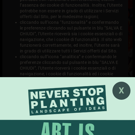
l’assenza dei cookie di funzionalità. Inoltre, l’Utente
potrebbe non essere in grado di utilizzare i Servizi
offerti dal Sito, per le medesime ragioni;
cliccando sull’icona “funzionalità” e confermando
le preferenze cliccando sul pulsante in blu “SALVA E
CHIUDI”, l’Utente riceverà sia i cookie essenziali o di
navigazione, che i cookie di funzionalità .Il sito web
funzionerà correttamente, ed inoltre, l’Utente sarà
in grado di utilizzare tutti i Servizi offerti dal Sito.
cliccando sull’icona “analitica” e confermando le
preferenze cliccando sul pulsante in blu “SALVA E
CHIUDI”, l’Utente riceverà i cookie essenziali o di
navigazione, i cookie di funzionalità ed i cookie
analitici di Google Analytics . Si informano gli
Utenti che su questo Sito Google Analytics viene
X
utilizzato in modalità anonimizzata e pertanto al
Titolare non verrà inviato nessun dato personale
dell’Utente da parte di Google, Inc.
Il sito web funzionerà correttamente, ed inoltre,
l’Utente sarà in grado di utilizzare tutti i Servizi
offerti dal Sito.
cliccando sull’icona “pubblicità” e confermando le
preferenze cliccando sul pulsante in blu “SALVA E